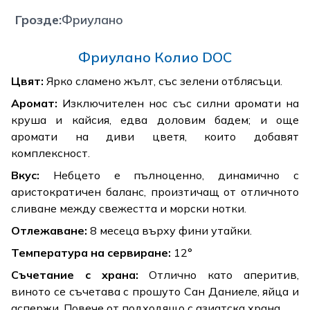
Грозде
:
Фриулано
Фриулано Колио DOC
Цвят:
Ярко сламено жълт, със зелени отблясъци.
Аромат:
Изключителен нос със силни аромати на
круша и кайсия, едва доловим бадем; и още
аромати на диви цветя, които добавят
комплексност.
Вкус:
Небцето е пълноценно, динамично с
аристократичен баланс, произтичащ от отличното
сливане между свежестта и морски нотки.
Отлежаване:
8 месеца върху фини утайки.
Температура на сервиране:
12°
Съчетание с храна:
Отлично като аперитив,
виното се съчетава с прошуто Сан Даниеле, яйца и
аспержи. Повече от подходящо с азиатска храна.