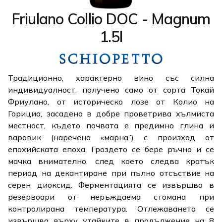
Friulano Collio DOC - Magnum
1.5l
Традиционно, характерно вино със силна
индивидуалност, получено само от сорта Токай
Фриулано, от историческо лозе от Колио на
Горициа, засадено в добре проветрива хълмиста
местност, където почвата е предимно глина и
варовик (наречена «марна”) с произход от
епохийската епоха. Гроздето се бере ръчно и се
мачка внимателно, след което следва кратък
период на декантиране при пълно отсъствие на
серен диоксид. Ферментацията се извършва в
резервоари от неръждаема стомана при
контролирана температура. Отлежаването се
извършва върху утайките в продължение на 8