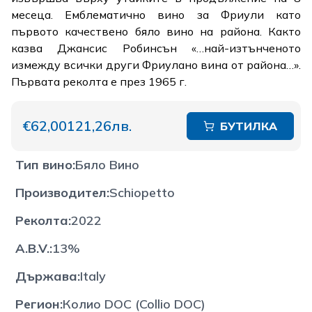
месеца. Емблематично вино за Фриули като
първото качествено бяло вино на района. Както
казва Джансис Робинсън «…най-изтънченото
измежду всички други Фриулано вина от района…».
Първата реколта е през 1965 г.
€62,00
121,26лв.
БУТИЛКА
Тип вино
:
Бяло Вино
Производител
:
Schiopetto
Реколта
:
2022
A.B.V.
:
13%
Държава
:
Italy
Регион
:
Колио DOC (Collio DOC)