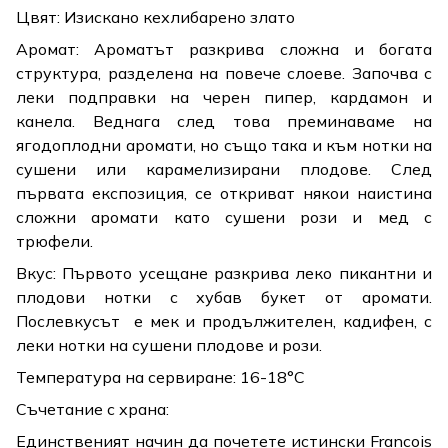
Цвят: Изискано кехлибарено злато
Аромат: Ароматът разкрива сложна и богата
структура, разделена на повече слоеве. Започва с
леки подправки на черен пипер, кардамон и
канела. Веднага след това преминаваме на
ягодоплодни аромати, но също така и към нотки на
сушени или карамелизирани плодове. След
първата експозиция, се откриват някои наистина
сложни аромати като сушени рози и мед с
трюфели.
Вкус: Първото усещане разкрива леко пикантни и
плодови нотки с хубав букет от аромати.
Послевкусът е мек и продължителен, кадифен, с
леки нотки на сушени плодове и рози.
Температура на сервиране: 16-18°C
Съчетание с храна:
Единственият начин да почетете истински Francois