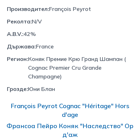
Производител
:
François Peyrot
Реколта
:
N/V
A.B.V.
:
42%
Държава
:
France
Регион
:
Коняк Премие Крю Гранд Шампан (
Cognac Premier Cru Grande
Champagne)
Грозде
:
Юни Блан
François Peyrot Cognac "Héritage" Hors
d'age
Франсоа Пейро Коняк "Наследство" Ор
д'аж