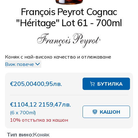
François Peyrot Cognac
"Héritage" Lot 61 - 700ml
Коняк с най-високо качество и отлежаване
Виж повече
€205,00
400,95лв.
БУТИЛКА
€1104,12
2159,47лв.
КАШОН
(
6 x 700ml
)
10%
отстъпка за кашон
Тип вино
:
Коняк