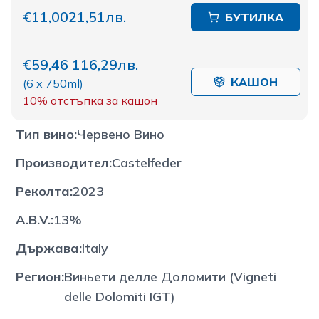
€11,00
21,51лв.
БУТИЛКА
€59,46
116,29лв.
КАШОН
(
6 x 750ml
)
10%
отстъпка за кашон
Тип вино
:
Червено Вино
Производител
:
Castelfeder
Реколта
:
2023
A.B.V.
:
13%
Държава
:
Italy
Регион
:
Виньети делле Доломити (Vigneti
delle Dolomiti IGT)