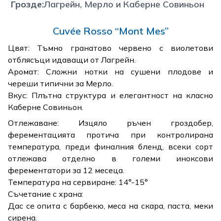
Грозде
:
Лагрейн, Мерло и Каберне Совиньон
Cuvée Rosso “Mont Mes”
Цвят: Тъмно гранатово червено с виолетови
отблясъци идаващи от Лагрейн.
Аромат: Сложни нотки на сушени плодове и
череши типични за Мерло.
Вкус: Плътна структура и елегантност на класно
Каберне Совиньон.
Отлежаване: Изцяло ръчен гроздобер,
ферементацията протича при контролирана
температура, преди финалния бленд, всеки сорт
отлежава отделно в големи иноксови
ферементатори за 12 месеца.
Температура на сервиране: 14°-15°
Съчетание с храна:
Дас се опита с барбекю, меса на скара, паста, меки
сирена.