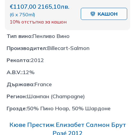
€1107,00
2165,10лв.
КАШОН
(
6 x 750ml
)
10%
отстъпка за кашон
Тип вино
:
Пенливо Вино
Производител
:
Billecart-Salmon
Реколта
:
2012
A.B.V.
:
12%
Държава
:
France
Регион
:
Шампан (Champagne)
Грозде
:
50% Пино Ноар, 50% Шардоне
Кюве Престиж Елизабет Салмон Брут
Розé 2012