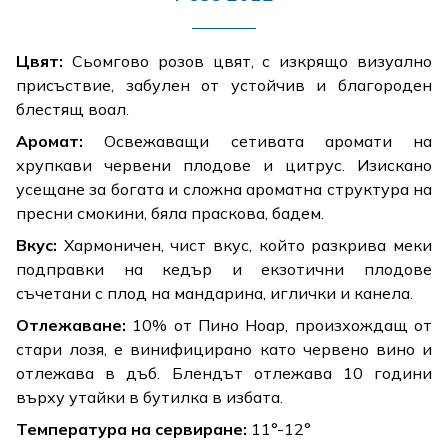
Цвят:
Сьомгово розов цвят, с изкрящо визуално
присъствие, забулен от устойчив и благороден
блестящ воал.
Аромат:
Освежаващи сетивата аромати на
хрупкави червени плодове и цитрус. Изискано
усещане за богата и сложна ароматна структура на
пресни смокини, бяла праскова, бадем.
Вкус:
Хармоничен, чист вкус, който разкрива меки
подправки на кедър и екзотични плодове
съчетани с плод на мандарина, иглички и канела.
Отлежаване:
10% от Пино Ноар, произхождащ от
стари лозя, e винифицирано като червено вино и
отлежава в дъб. Блендът отлежава 10 години
върху утайки в бутилка в избата.
Температура на сервиране:
11°-12°