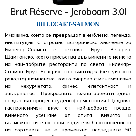
Brut Réserve - Jeroboam 3.0l
Има вина, които се превръщат в емблема, легенда,
институция. С огромно историческо значение за
Билекар-Салмон е техният Брут Резерва.
Шампанско, което присъства във винените менюта
на най-добрите ресторанти по света. Билекар-
Салмон Брут Резерва нон винтидж (без указана
реколта) шампанско, което очарова с минимализма
на мехурчетата, финес, елегантност и
завършеност. Прекрасните нежни аромати идват
от дългият процес студена ферментация. Щедрият
гастрономичен вкус от най-доброто грозде,
виненото усещане от опита, визията и
възможностите на производителя. Съотношението
на сортовете не е променяно последните 50