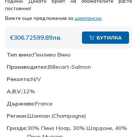
години. Докато броят на обожателите расте
постоянно!
Вижте още предложения за
шампанско
.
€306,72
599,89лв.
БУТИЛКА
Тип вино
:
Пенливо Вино
Производител
:
Billecart-Salmon
Реколта
:
N/V
A.B.V.
:
12%
Държава
:
France
Регион
:
Шампан (Champagne)
Грозде
:
30% Пино Ноар, 30% Шардоне, 40%
Пино Мьоние