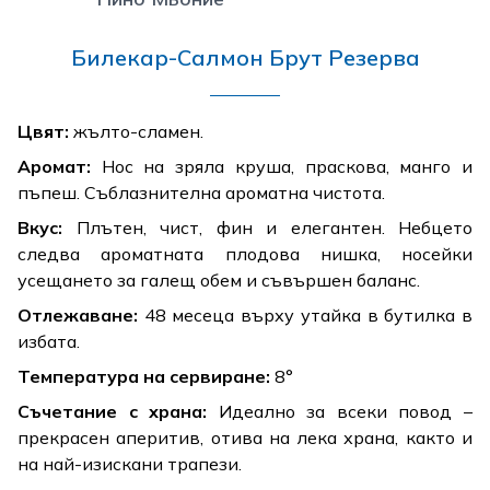
Билекар-Салмон Брут Резерва
Цвят:
жълто-сламен.
Аромат:
Нос на зряла круша, праскова, манго и
пъпеш. Съблазнителна ароматна чистота.
Вкус:
Плътен, чист, фин и елегантен. Небцето
следва ароматната плодова нишка, носейки
усещането за галещ обем и съвършен баланс.
Отлежаване:
48 месеца върху утайка в бутилка в
избата.
Температура на сервиране:
8°
Съчетание с храна:
Идеално за всеки повод –
прекрасен аперитив, отива на лека храна, както и
на най-изискани трапези.