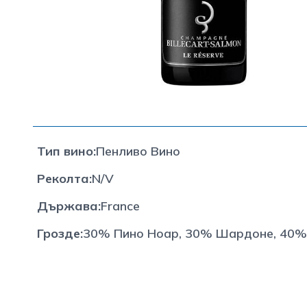
Тип вино
:
Пенливо Вино
Реколта
:
N/V
Държава
:
France
Грозде
:
30% Пино Ноар, 30% Шардоне, 40%