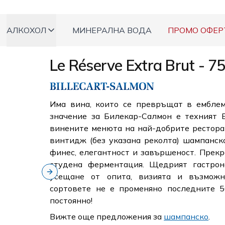
АЛКОХОЛ
МИНЕРАЛНА ВОДА
ПРОМО ОФЕР
Le Réserve Extra Brut - 7
Има вина, които се превръщат в емблема
значение за Билекар-Салмон е техният 
винените менюта на най-добрите рестора
винтидж (без указана реколта) шампанско
финес, елегантност и завършеност. Прек
студена ферментация. Щедрият гастрон
усещане от опита, визията и възможн
Next slide
сортовете не е променяно последните 5
постоянно!
Вижте още предложения за
шампанско
.