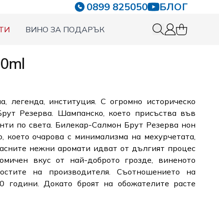
0899 825050
БЛОГ
ТИ
ВИНО ЗА ПОДАРЪК
0 items in c
Вход
50ml
, легенда, институция. С огромно историческо
Брут Резерва. Шампанско, което присъства във
нти по света. Билекар-Салмон Брут Резерва нон
, което очарова с минимализма на мехурчетата,
расните нежни аромати идват от дългият процес
омичен вкус от най-доброто грозде, виненото
остите на производителя. Съотношението на
0 години. Докато броят на обожателите расте