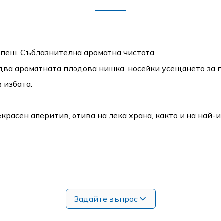
пъпеш. Съблазнителна ароматна чистота.
едва ароматната плодова нишка, носейки усещането за 
 избата.
красен аперитив, отива на лека храна, както и на най-
Задайте въпрос