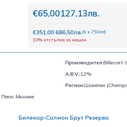
€65,00
127,13лв.
€351,00
686,50лв.
(
6 x 750ml
)
10%
отстъпка за кашон
Производител
:
Billecart
A.B.V.
:
12%
Регион
:
Шампан (Champa
 Пино Мьоние
Билекар-Салмон Брут Резерва