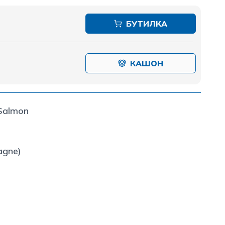
БУТИЛКА
КАШОН
-Salmon
gne)