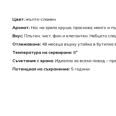
Цвят:
жълто-сламен.
Аромат:
Нос на зряла круша, праскова, манго и 
Вкус:
Плътен, чист, фин и елегантен. Небцето сл
Отлежаване:
48 месеца върху утайка в бутилка в
Температура на сервиране:
8°
Съчетание с храна:
Идеално за всеки повод – пре
Потенциал на съхранение:
5 години