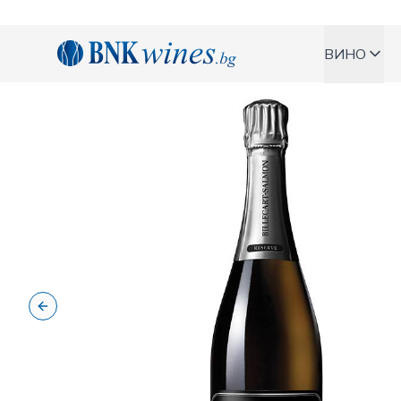
BNKWines.bg
ВИНО
Previous slide