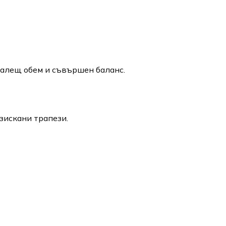
галещ обем и съвършен баланс.
изискани трапези.