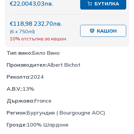
€22,00
43,03лв.
БУТИЛКА
€118,98
232,70лв.
КАШОН
(
6 x 750ml
)
10%
отстъпка за кашон
Тип вино
:
Бяло Вино
Производител
:
Albert Bichot
Реколта
:
2024
A.B.V.
:
13%
Държава
:
France
Регион
:
Бургундия ( Bourgougne AOC)
Грозде
:
100% Шардоне