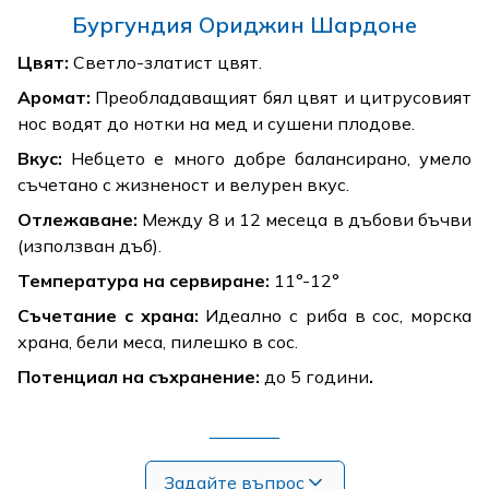
Бургундия Ориджин Шардоне
Цвят:
Светло-златист цвят.
Аромат:
Преобладаващият бял цвят и цитрусовият
нос водят до нотки на мед и сушени плодове.
Вкус:
Небцето е много добре балансирано, умело
съчетано с жизненост и велурен вкус.
Отлежаване:
Между 8 и 12 месеца в дъбови бъчви
(използван дъб).
Температура на сервиране:
11°-12°
Съчетание с храна:
Идеално с риба в сос, морска
храна, бели меса, пилешко в сос.
Потенциал на съхранение:
до
5 години
.
Задайте въпрос