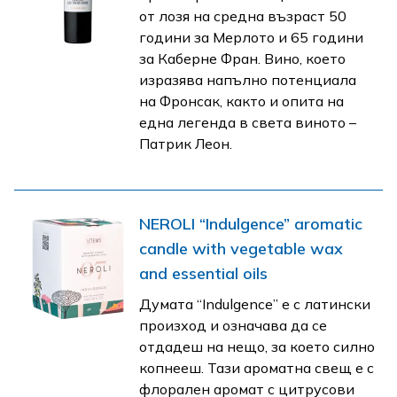
от лозя на средна възраст 50
години за Мерлото и 65 години
за Каберне Фран. Вино, което
изразява напълно потенциала
на Фронсак, както и опита на
една легенда в света виното –
Патрик Леон.
NEROLI “Indulgence” aromatic
candle with vegetable wax
and essential oils
Думата “Indulgence” е с латински
произход и означава да се
отдадеш на нещо, за което силно
копнееш. Тази ароматна свещ е с
флорален аромат с цитрусови