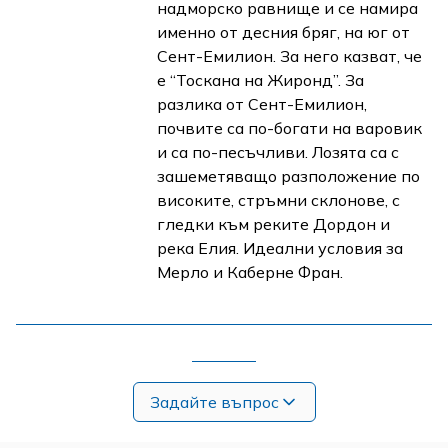
надморско равнище и се намира
именно от десния бряг, на юг от
Сент-Емилион. За него казват, че
е “Тоскана на Жиронд”. За
разлика от Сент-Емилион,
почвите са по-богати на варовик
и са по-песъчливи. Лозята са с
зашеметяващо разположение по
високите, стръмни склонове, с
гледки към реките Дордон и
река Елия. Идеални условия за
Мерло и Каберне Фран.
Задайте въпрос