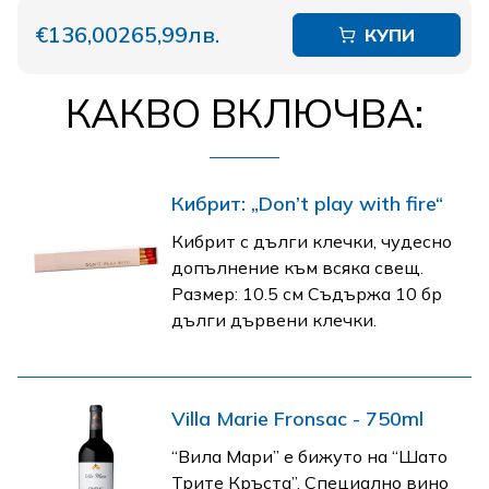
€136,00
265,99лв.
КУПИ
КАКВО ВКЛЮЧВА:
Кибрит: „Don’t play with fire“
Кибрит с дълги клечки, чудесно
допълнение към всяка свещ.
Размер: 10.5 см Съдържа 10 бр
дълги дървени клечки.
Villa Marie Fronsac - 750ml
“Вила Мари” е бижуто на “Шато
Трите Кръста”. Специално вино