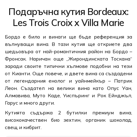
Подаръчна кутия Bordeaux:
Les Trois Croix x Villa Marie
Бордо е било и винаги ще бъде референция за
вълнуващи вина. В тази кутия ще откриете два
шедьовъра от най-романтичния район на Бордо –
Фронсак. Наричан още „Жирондинската Тоскана“
заради своите типични хълмове подобни на тези
от Кианти. Още повече, и двете вина са създадени
от легендарния енолог и уайнмейкър – Патрик
Леон. Създател на велики вина като Опус Уан,
Алмавива, Муто Каде, Уиспъринг и Рок Ейнджъл,
Гарус и много други.
Кутията съдържа 2 бутилки премиум вина,
висококачествен био зехтин, органик шоколад,
свещ и кибрит.