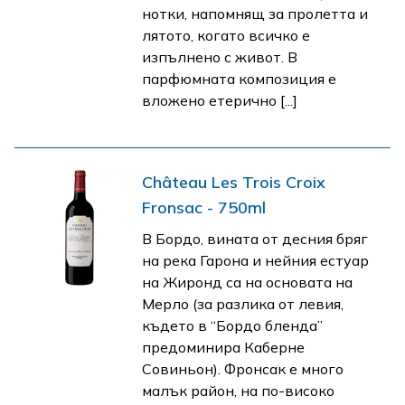
нотки, напомнящ за пролетта и
лятото, когато всичко е
изпълнено с живот. В
парфюмната композиция е
вложено етерично [...]
Château Les Trois Croix
Fronsac - 750ml
В Бордо, вината от десния бряг
на река Гарона и нейния естуар
на Жиронд са на основата на
Мерло (за разлика от левия,
където в “Бордо бленда”
предоминира Каберне
Совиньон). Фронсак e много
малък район, на по-високо