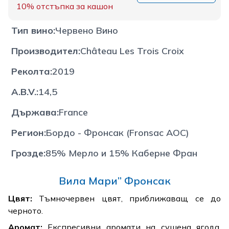
10%
отстъпка за кашон
Тип вино
:
Червено Вино
Производител
:
Château Les Trois Croix
Реколта
:
2019
A.B.V.
:
14,5
Държава
:
France
Регион
:
Бордо - Фронсак (Fronsac AOC)
Грозде
:
85% Мерло и 15% Каберне Фран
Вила Мари” Фронсак
Цвят:
Тъмночервен цвят, приближаващ се до
черното.
Аромат:
Експресивни аромати на сушена ягода,