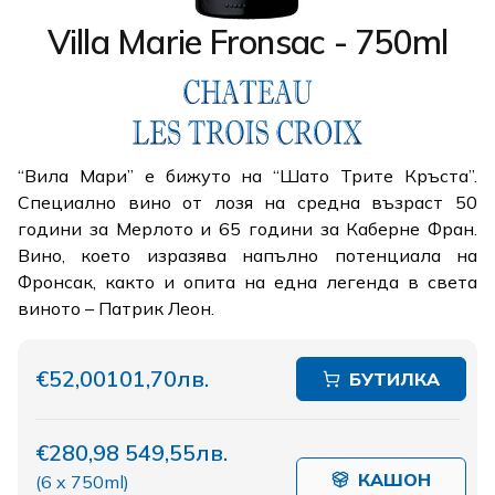
Villa Marie Fronsac - 750ml
“Вила Мари” е бижуто на “Шато Трите Кръста”.
Специално вино от лозя на средна възраст 50
години за Мерлото и 65 години за Каберне Фран.
Вино, което изразява напълно потенциала на
Фронсак, както и опита на една легенда в света
виното – Патрик Леон.
€52,00
101,70лв.
БУТИЛКА
€280,98
549,55лв.
КАШОН
(
6 x 750ml
)