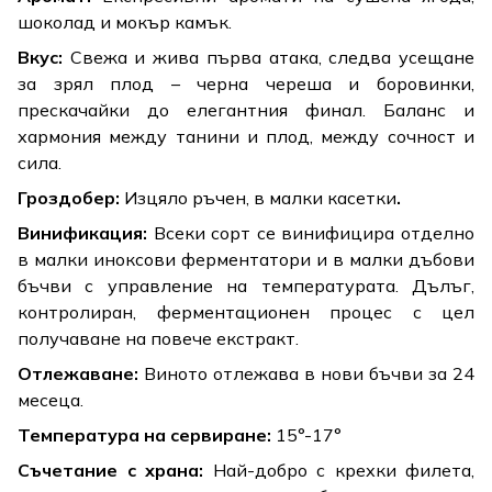
шоколад и мокър камък.
Вкус:
Свежа и жива първа атака, следва усещане
за зрял плод – черна череша и боровинки,
прескачайки до елегантния финал. Баланс и
хармония между танини и плод, между сочност и
сила.
Гроздобер:
Изцяло ръчен, в малки касетки
.
Винификация:
Всеки сорт се винифицира отделно
в малки иноксови ферментатори и в малки дъбови
бъчви с управление на температурата. Дълъг,
контролиран, ферментационен процес с цел
получаване на повече екстракт.
Отлежаване:
Виното отлежава в нови бъчви за 24
месеца.
Температура на сервиране:
15°-17°
Съчетание с храна:
Най-добро с крехки филета,