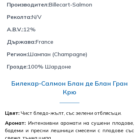
Производител
:
Billecart-Salmon
Реколта
:
N/V
A.B.V.
:
12%
Държава
:
France
Регион
:
Шампан (Champagne)
Грозде
:
100% Шардоне
Билекар-Салмон Блан де Блан Гран
Крю
Цвят:
Чист бледо-жълт, със зелени отблясъци.
Аромат:
Интензивни аромати на сушени плодове,
бадеми и пресни лешници смесени с плодове със
свежа, тънка ципа.