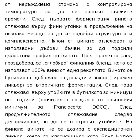
от неръждаема стомана с контролирана
температура, за да се запазят свежите
аромати. След първата ферментация виното
отлежава върху фини утайки в продължение на
няколко месеца, за да се подобри структурата и
комплексността. Някои от вината отлежават в
използвани дъбови бъчви, за да подсили
цялостния профил на виното. През пролетта след
гроздобера, се „сглобява“ финалния бленд, като се
използват 100% вина от една реколтата. Виното се
бутилира с добавяне на дрожди и захар (тиражен
ликьор) за вторичната ферментация. След това
отлежава върху утайките в бутилката за минимум
пет години (значително по-дълго от законовия
минимум за Franciacorta DOCG). След
продължителното отлежаване следва
дегоржиране, за да се отстранят утайките. На
финала виното не се дозира с експедиционен
ликьор, което го класифицира като Брут Натюр