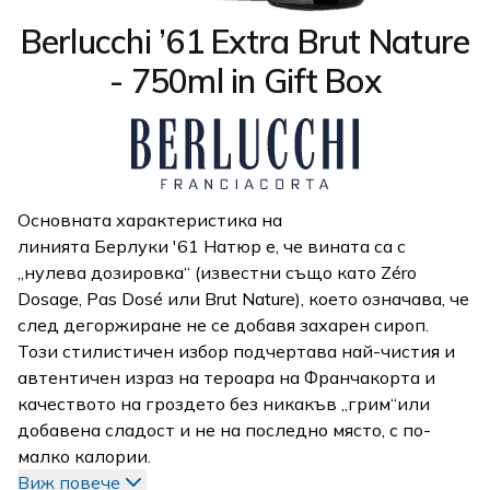
Berlucchi ’61 Extra Brut Nature
- 750ml in Gift Box
Основната характеристика на
линията Берлуки '61 Натюр е, че вината са с
„нулева дозировка“ (известни също като Zéro
Dosage, Pas Dosé или Brut Nature), което означава, че
след дегоржиране не се добавя захарен сироп.
Този стилистичен избор подчертава най-чистия и
автентичен израз на тероара на Франчакорта и
качеството на гроздето без никакъв „грим“или
добавена сладост и не на последно място, с по-
малко калории.
Виж повече