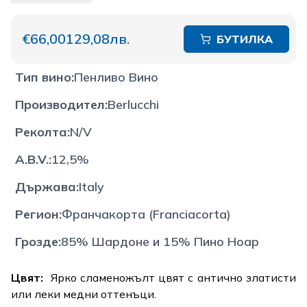
€66,00
129,08лв.
БУТИЛКА
Тип вино
:
Пенливо Вино
Производител
:
Berlucchi
Реколта
:
N/V
A.B.V.
:
12,5%
Държава
:
Italy
Регион
:
Франчакорта (Franciacorta)
Грозде
:
85% Шардоне и 15% Пино Ноар
Цвят:
Ярко сламеножълт цвят с антично златисти
или леки медни оттенъци.