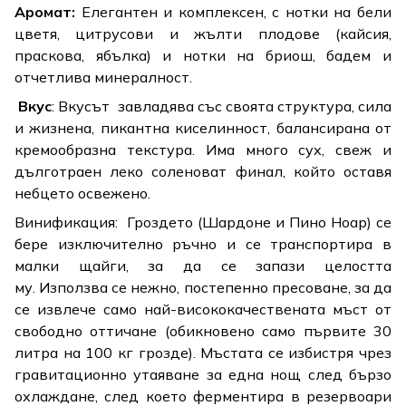
Аромат:
Елегантен и комплексен, с нотки на бели
цветя, цитрусови и жълти плодове (кайсия,
праскова, ябълка) и нотки на бриош, бадем и
отчетлива минералност.
Вкус
: Вкусът завладява със своята структура, сила
и жизнена, пикантна киселинност, балансирана от
кремообразна текстура. Има много сух, свеж и
дълготраен леко соленоват финал, който оставя
небцето освежено.
Винификация: Гроздето (Шардоне и Пино Ноар) се
бере изключително ръчно и се транспортира в
малки щайги, за да се запази целостта
му. Използва се нежно, постепенно пресоване, за да
се извлече само най-висококачествената мъст от
свободно оттичане (обикновено само първите 30
литра на 100 кг грозде). Мъстата се избистря чрез
гравитационно утаяване за една нощ след бързо
охлаждане, след което ферментира в резервоари