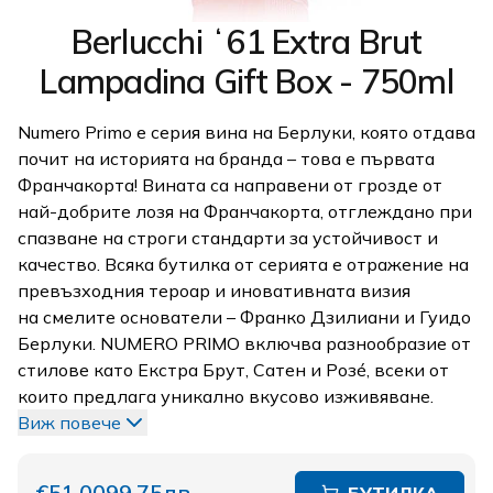
Berlucchi ʻ61 Extra Brut
Lampadina Gift Box - 750ml
Numero Primo е серия вина на Берлуки, която отдава
почит на историята на бранда – това е първата
Франчакорта! Вината са направени от грозде от
най-добрите лозя на Франчакорта, отглеждано при
спазване на строги стандарти за устойчивост и
качество. Всяка бутилка от серията е отражение на
превъзходния тероар и иновативната визия
на смелите основатели – Франко Дзилиани и Гуидо
Берлуки. NUMERO PRIMO включва разнообразие от
стилове като Екстра Брут, Сатен и Розé, всеки от
които предлага уникално вкусово изживяване.
Виж повече
€51,00
99,75лв.