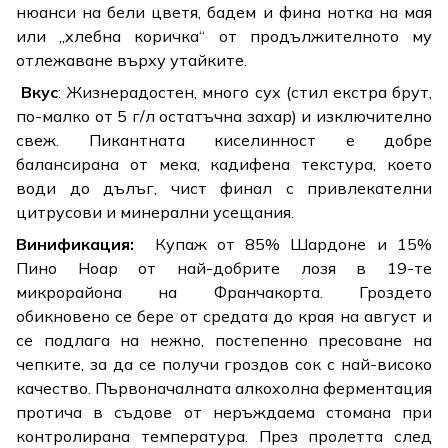
нюанси на бели цветя, бадем и фина нотка на мая
или „хлебна коричка“ от продължителното му
отлежаване върху утайките.
Вкус
: Жизнерадостен, много сух (стил екстра брут,
по-малко от 5 г/л остатъчна захар) и изключително
свеж. Пикантната киселинност е добре
балансирана от мека, кадифена текстура, което
води до дълъг, чист финал с привлекателни
цитрусови и минерални усещания.
Винификация:
Купаж от 85% Шардоне и 15%
Пино Ноар от най-добрите лозя в 19-те
микрорайона на Франчакорта. Гроздето
обикновено се бере от средата до края на август и
се подлага на нежно, постепенно пресоване на
чепките, за да се получи гроздов сок с най-високо
качество. Първоначалната алкохолна ферментация
протича в съдове от неръждаема стомана при
контролирана температура. През пролетта след