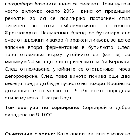
гроздобера базовите вина се смесват. Този купаж
често включва около 20% вина от предишни
реколти, за да се поддържа постоянен стил
типичен за тази емблематична за избата
Франчакорта. Полученият бленд се бутилира със
смес от дрожди и захар (тиражен ликьор), за да се
започне втора ферментация в бутилката. След
това отлежава върху утайките си (sur lie) за
минимум 24 месеца в историческите изби Берлуки.
След отлежаване, утайките се отстраняват чрез
дегоржиране. След това виното почива още два
месеца преди да бъде пуснато на пазара. Крайната
дозировка е по-малко от 5 г/л, което определя
стила му като „Екстра Брут“.
Температура на сервиране:
Сервирайте добре
охладено на 8-10°C
Съчетание с храна:
Като аперитив или с изкусно