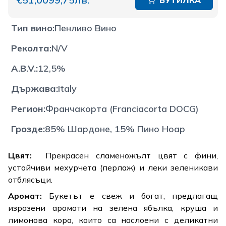
БУТИЛКА
Тип вино
:
Пенливо Вино
Реколта
:
N/V
A.B.V.
:
12,5%
Държава
:
Italy
Регион
:
Франчакорта (Franciacorta DOCG)
Грозде
:
85% Шардоне, 15% Пино Ноар
Цвят:
Прекрасен сламеножълт цвят с фини,
устойчиви мехурчета (перлаж) и леки зеленикави
отблясъци.
Аромат:
Букетът е свеж и богат, предлагащ
изразени аромати на зелена ябълка, круша и
лимонова кора, които са наслоени с деликатни