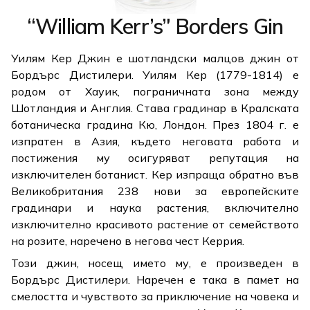
“William Kerr’s” Borders Gin
Уилям Кер Джин е шотландски малцов джин от
Бордърс Дистилери. Уилям Кер (1779-1814) е
родом от Хауик, пограничната зона между
Шотландия и Англия. Става градинар в Кралската
ботаническа градина Кю, Лондон. През 1804 г. е
изпратен в Азия, където неговата работа и
постижения му осигуряват репутация на
изключителен ботанист. Кер изпраща обратно във
Великобритания 238 нови за европейските
градинари и наука растения, включително
изключително красивото растение от семейството
на розите, наречено в негова чест Керрия.
Този джин, носещ името му, е произведен в
Бордърс Дистилери. Наречен е така в памет на
смелостта и чувството за приключение на човека и