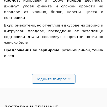
Аромат:
направен от 100% малцов дестилат,
джинът улавя фините и сложни аромати на
плодове от хвойна, билки, корени, цветя и
подправки.
Вкус:
омекотени, но отчетливи вкусове на хвойна и
цитрусови плодове, последвани от затоплящи
подправки, дълъг послевкус с приятни нотки на
женско биле.
Предложения за сервиране:
резенче лимон, тоник
и лед.
Задайте въпрос
ДОСТАВКА И ПЛАЩАНЕ