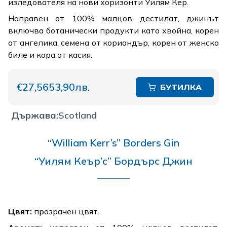
изледователя на нови хоризонти Уилям Кер.
Направен от 100% малцов дестилат, джинът
включва ботанически продукти като хвойна, корен
от ангелика, семена от кориандър, корен от женско
биле и кора от касия.
€27,56
53,90лв.
БУТИЛКА
Държава
:
Scotland
“William Kerr’s” Borders Gin
“Уилям Кеър’с” Бордърс Джин
Цвят:
прозрачен цвят.