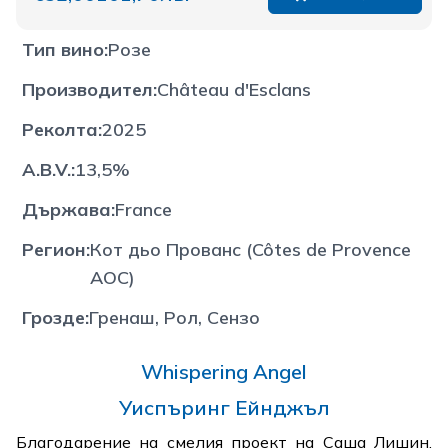
Тип вино
:
Розе
Производител
:
Château d'Esclans
Реколта
:
2025
A.B.V.
:
13,5%
Държава
:
France
Регион
:
Кот дьо Прованс (Côtes de Provence
AOC)
Грозде
:
Гренаш, Рол, Сензо
Whispering Angel
Уиспъринг Eйнджъл
Благодарение на смелия проект на Саша Лишин,