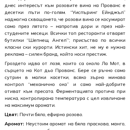
днес интересът към розовите вина на Прованс е
десетки пъти по-голям. “Уиспъринг Ейнджъл”
надмогна сxващането, че розови вина се косумират
само през лятото – напротив дори и през най-
студените месеци. Всички топ ресторанти отварят
бутилки “Шепнещ Ангел”‘; присъства по всички
класни ски курорти. Истински хит, не му е нужна
реклама – силен бранд, който носи престиж.
Гроздето идва от лозя, които са около Ла Мот, в
сърцето на Кот дьо Прованс. Бере се ръчно само
сутрин в малки касетки, всяко зърно минава
контрол “механично око” и само най-добрите
отиват към пресата. Ферментацията протича при
ниска, контролирана температура с цел извличане
на максимум аромати.
Цвят:
Почти бяло, ефирно розово.
Аромат:
Неустоим аромат на бяла праскова, манго,