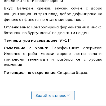
виолетки, ягоди и бели череши.
Вкус:
Велурен, кремав, вкусен, сочен, с добра
концентрация на зрял плод, добре дефинирана на
финала от фината, но дълга минералност.
Отлежаване:
Контролирана ферментация в инокс,
батонаж “по бургундски” по два пъти на ден.
Температура на сервиране:
9°-11°
Съчетание с храна:
Перефектният аперитив!
Идеално с риба, морски дарове, летни салати,
гриловани зеленчуци и разбира се с хубава
компания.
Потенциал на съхранение:
Свършва бързо.
Задайте въпрос