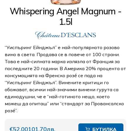
Whispering Angel Magnum -
1.5l
“Уиспъринг Ейнджъл” е най-популярното розово
вино в света. Продава се в повече от 100 страни.
Това е най-силната марка излязла от Франция за
последните 20 години. В Америка 20% процента от
консумацията на Френско розé се пада на
“Уиспъринг Ейнджъл”. Винените критици го
обожават, всички най-значими винени гурута са
единодушни, че е “най-готиното нещо, което
можеш да опиташ” или “стандарт за Провансалско
розé”.
€52,00
101,70лв.
БУТИЛКА