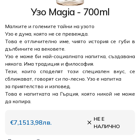
Узо Magia - 700ml
Малките и големите тайни на узото
Узо е дума, която не се превежда.
Това е отличително име, чиято история се губи в
дълбините на вековете.
Узо е може би най-социалната напитка, създавана
някога. Има традиция и философия.
Тези, които споделят този специален вкус, се
сближават, говорят си по-лесно. Узо е напитка
за приятелство и изповед.
Това е напитката на Гърция, която никой не може
да копира.
НЕ Е
€7,15
13,98лв.
НАЛИЧНО