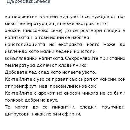
Държава
:
Greece
За перфектен външен вид узото се нуждае от по-
мека температура, за да може екстрактът от
анасон (анасоново семе) да се разтвори гладко в
напитката. По този начин се избягва
кристализацията на екстракта, която може да
изглежда като малки ледени кристали,
замъглявайки напитката. Съхранявайте при стайна
температура, далеч от хладилника.
Добавете лед след като налеете узото.
Коктейлите с узо се правят със сироп от кайсии, сок
от грейпфрут, мед, пресен лимонов сок.
Коктейлите с аромат на анасон никога не са били
толкова добри на вкус.
Те могат да са пикантни, сладки, тръпчиви,
цитрусови, някак леки и ефирни.