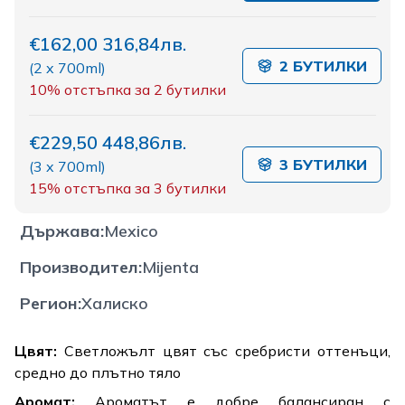
€162,00
316,84лв.
2 БУТИЛКИ
(
2 x 700ml
)
10%
отстъпка за 2 бутилки
€229,50
448,86лв.
3 БУТИЛКИ
(
3 x 700ml
)
15%
отстъпка за 3 бутилки
Държава
:
Mexico
Производител
:
Mijenta
Регион
:
Халиско
Цвят:
Светложълт цвят със сребристи оттенъци,
средно до плътно тяло
Аромат:
Ароматът е добре балансиран с