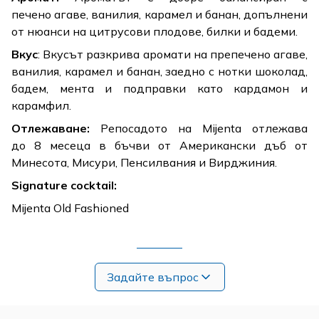
печено агаве, ванилия, карамел и банан, допълнени
от нюанси на цитрусови плодове, билки и бадеми.
Вкус
: Вкусът разкрива аромати на препечено агаве,
ванилия, карамел и банан, заедно с нотки шоколад,
бадем, мента и подправки като кардамон и
карамфил.
Отлежаване:
Репосадото на Mijenta отлежава
до 8 месеца в бъчви от Американски дъб от
Минесота, Мисури, Пенсилвания и Вирджиния.
Signature cocktail:
Mijenta Old Fashioned
Задайте въпрос