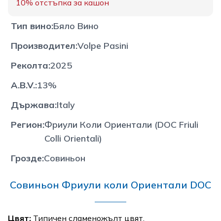
10%
отстъпка за кашон
Тип вино
:
Бяло Вино
Производител
:
Volpe Pasini
Реколта
:
2025
A.B.V.
:
13%
Държава
:
Italy
Регион
:
Фриули Коли Ориентали (DOC Friuli
Colli Orientali)
Грозде
:
Совиньон
Совиньон Фриули коли Ориентали DOC
Цвят:
Типичен сламеножълт цвят.