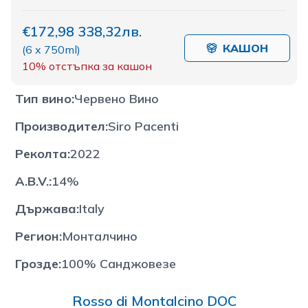
€172,98
338,32лв.
КАШОН
(
6 x 750ml
)
10%
отстъпка за кашон
Тип вино
:
Червено Вино
Производител
:
Siro Pacenti
Реколта
:
2022
A.B.V.
:
14%
Държава
:
Italy
Регион
:
Монталчино
Грозде
:
100% Санджовезе
Rosso di Montalcino DOC