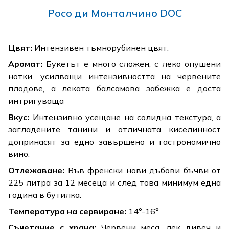
Росо ди Монталчино DOC
Цвят:
Интензивен тъмнорубинен цвят.
Аромат:
Букетът е много сложен, с леко опушени
нотки, усилващи интензивността на червените
плодове, а леката балсамова забежка е доста
интригуваща
Вкус:
Интензивно усещане на солидна текстура, а
загладените танини и отличната киселинност
допринасят за едно завършено и гастрономично
вино.
Отлежаване:
Във френски нови дъбови бъчви от
225 литра за 12 месеца и след това минимум една
година в бутилка.
Температура на сервиране:
14°-16°
Съчетание с храна:
Червени меса, лек дивеч и