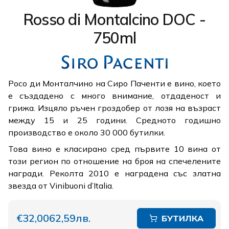
Rosso di Montalcino DOC -
750ml
Росо ди Монталчино на Сиро Паченти е вино, което
е създадено с много внимание, отдаденост и
грижа. Изцяло ръчен гроздобер от лозя на възраст
между 15 и 25 години. Средното годишно
производство е около 30 000 бутилки.
Това вино е класирано сред първите 10 вина от
този регион по отношение на броя на спечелените
награди. Реколта 2010 е наградена със златна
звезда от Vinibuoni d’Italia.
€32,00
62,59лв.
БУТИЛКА