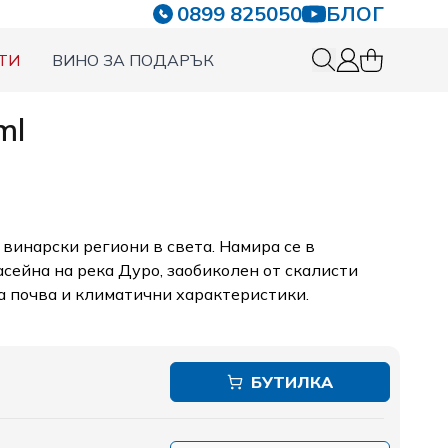
0899 825050
БЛОГ
ТИ
ВИНО ЗА ПОДАРЪК
0 items in c
Вход
ml
 винарски региони в света. Намира се в
асейна на река Дуро, заобиколен от скалисти
а почва и климатични характеристики.
БУТИЛКА