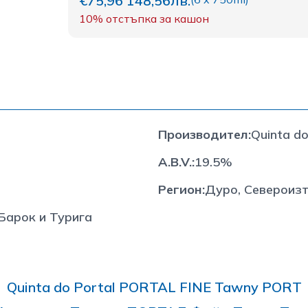
€75,96
148,56лв.
10%
отстъпка за кашон
Производител
:
Quinta do
A.B.V.
:
19.5%
Регион
:
Дуро, Североиз
Барок и Турига
Quinta do Portal PORTAL FINE Tawny PORT