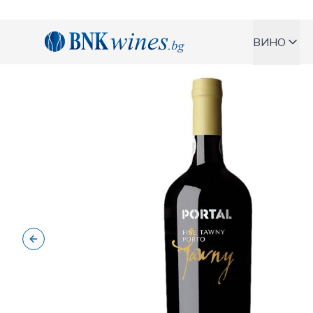
BNKWines.bg
ВИНО
Previous slide