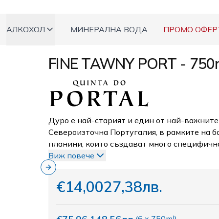
АЛКОХОЛ
МИНЕРАЛНА ВОДА
ПРОМО ОФЕР
FINE TAWNY PORT - 750
Дуро е най-старият и един от най-важните
Североизточна Португалия, в рамките на б
планини, които създават много специфичн
Виж повече
Next slide
€14,00
27,38лв.
(
6 x 750ml
)