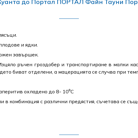
Куанта до Портал ПОРТАЛ Файн Тауни Пор
лясъци.
плодове и ядки.
ложен завършек.
Изцяло ръчен гроздобер и транспортиране в малки ка
дето биват отделени, а мацерацията се случва при тем
 аперитив охладено до 8- 10⁰C
и в комбинация с различни предястия, съчетава се същ