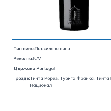
Тип вино
:
Подсилено вино
Реколта
:
N/V
Държава
:
Portugal
Грозде
:
Тинта Рориз, Турига Франка, Тинта 
Национал