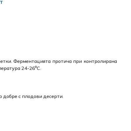
т
сетки. Ферментацията протича при контролирана
пература 24-26⁰C.
о добре с плодови десерти.