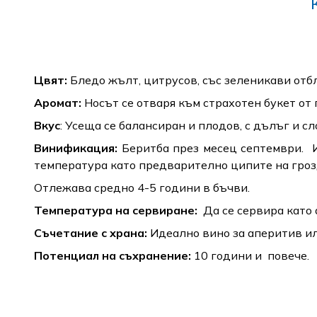
Цвят:
Бледо жълт, цитрусов, със зеленикави отб
Аромат:
Носът се отваря към страхотен букет от 
Вкус
: Усеща се балансиран и плодов, с дълъг и с
Винификация:
Беритба през месец септември.
температура като предварително ципите на гроз
Отлежава средно 4-5 години в бъчви.
Температура на сервиране:
Да се сервира като
Съчетание с храна:
Идеално вино за аперитив ил
Потенциал на съхранение:
10 години и повече.