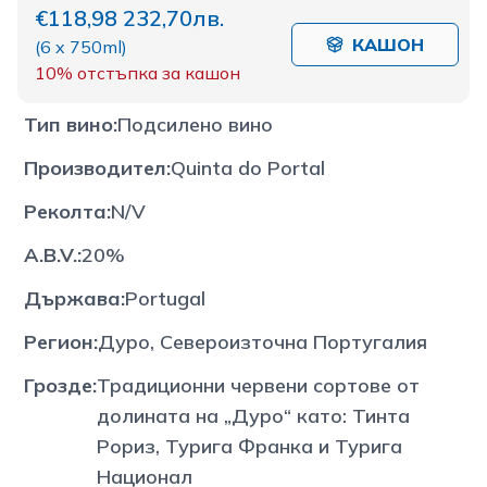
€118,98
232,70лв.
КАШОН
(
6 x 750ml
)
10%
отстъпка за кашон
Тип вино
:
Подсилено вино
Производител
:
Quinta do Portal
Реколта
:
N/V
A.B.V.
:
20%
Държава
:
Portugal
Регион
:
Дуро, Североизточна Португалия
Грозде
:
Традиционни червени сортове от
долината на „Дуро“ като: Тинта
Рориз, Турига Франка и Турига
Национал