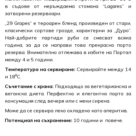
в съдове от неръждаема стомана “Lagares” и
затворени резервоари.
„29 Grapes“ е тероарен бленд произведен от стари,
класически сортове грозде, характерни за „Дуро“.
Най-добрите партиди руби се смесват всяка
година, за да се направи това прекрасно порто
резерва. Внимателно отлежава в избите на Портал
между 4 и 5 години.
Температура на сервиране:
Сервирайте между 14
и 18⁰C.
Съчетание с храна:
Подходящо за вегетарианска и
веганска диета. Перфектно и елегантно порто за
консумация след вечеря или с меки сирена.
Може да се сервира леко охладено като аперитив.
Потенциал на съхранение:
10 години и повече.