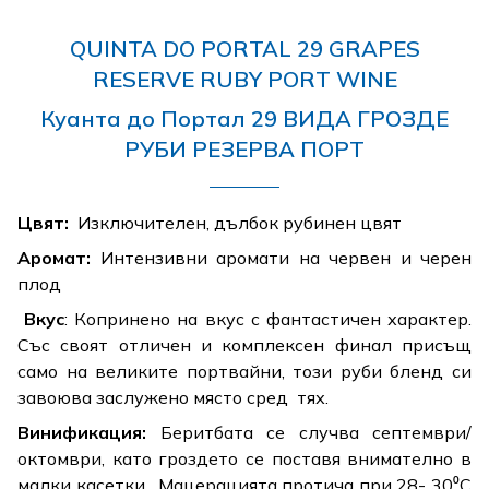
QUINTA DO PORTAL 29 GRAPES
RESERVE RUBY PORT WINE
Куанта до Портал 29 ВИДА ГРОЗДE
РУБИ РЕЗЕРВА ПОРТ
Цвят:
Изключителен, дълбок рубинен цвят
Аромат:
Интензивни аромати на червен и черен
плод
Вкус
: Копринено на вкус с фантастичен характер.
Със своят отличен и комплексен финал присъщ
само на великите портвайни, този руби бленд си
завоюва заслужено място сред тях.
Винификация:
Беритбата се случва септември/
октомври, като гроздето се поставя внимателно в
малки касетки. Мацерацията протича при 28- 30⁰C