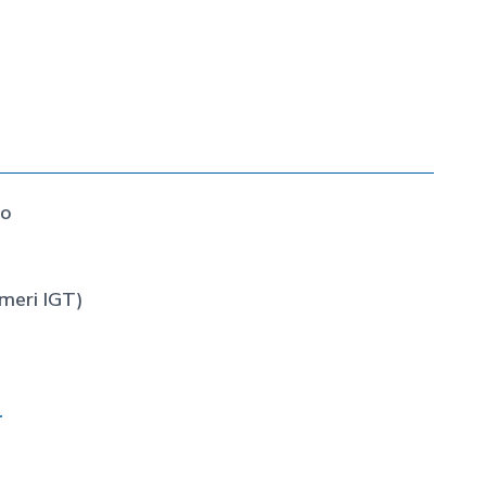
to
meri IGT)
T