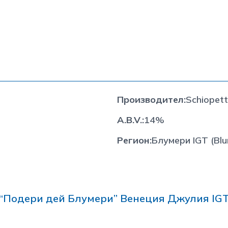
Производител
:
Schiopet
A.B.V.
:
14%
Регион
:
Блумери IGT (Blu
“Подери дей Блумери” Венеция Джулия IG