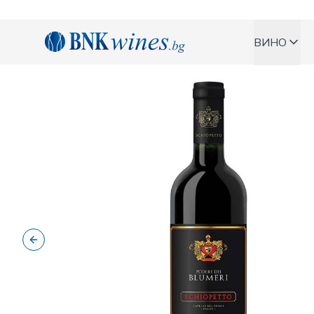
BNKWines.bg
ВИНО
Previous slide