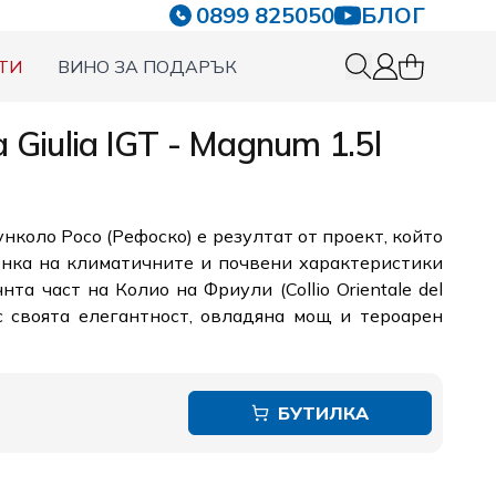
0899 825050
БЛОГ
ТИ
ВИНО ЗА ПОДАРЪК
0 items in c
Вход
a Giulia IGT - Magnum 1.5l
нколо Росо (Рефоско) е резултат от проект, който
енка на климатичните и почвени характеристики
та част на Колио на Фриули (Collio Orientale del
със своята елегантност, овладяна мощ и тероарен
БУТИЛКА