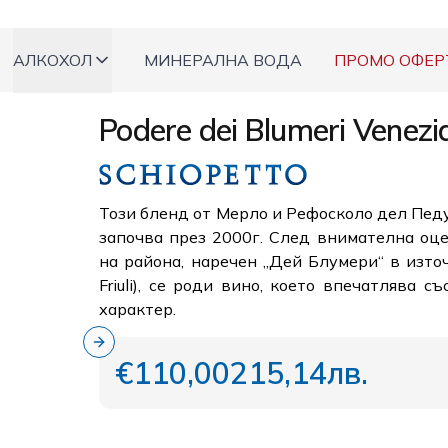
АЛКОХОЛ
МИНЕРАЛНА ВОДА
ПРОМО ОФЕР
Podere dei Blumeri Venezi
Този бленд от Мерло и Рефосколо дел Педу
започва през 2000г. След внимателна оц
на района, наречен „Дей Блумери“ в източн
Friuli), се роди вино, което впечатлява 
характер.
Next slide
€110,00
215,14лв.