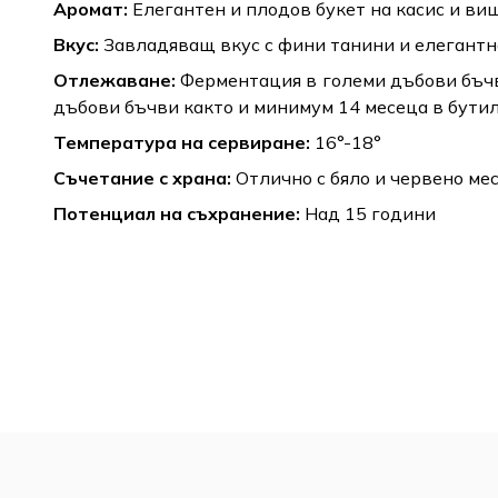
Аромат:
Елегантен и плодов букет на касис и ви
Вкус:
Завладяващ вкус с фини танини и елегантн
Отлежаване:
Ферментация в големи дъбови бъчви
дъбови бъчви както и минимум 14 месеца в бутил
Температура на сервиране:
16°-18°
Съчетание с храна:
Отлично с бяло и червено мес
Потенциал на съхранение:
Над 15 години