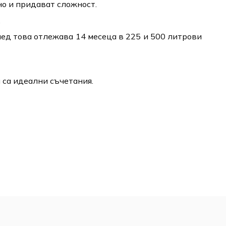
но и придават сложност.
.
ед това отлежава 14 месеца в 225 и 500 литрови
ш са идеални съчетания.