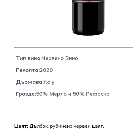
Тип вино
:
Червено Вино
Реколта
:
2020
Държава
:
Italy
Грозде
:
50% Мерло и 50% Рефоско
Цвят:
Дълбок, рубинено червен цвят.