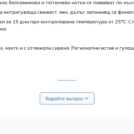
шна, балсамикови и тютюневи нотки се появяват по-къс
а интригуваща свежест, мек, дълъг запомнящ се финал
 за 15 дни при контролирана температура от 25°C. Сл
ка.
о, както и с отлежали сирена. Регионални ястия и гула
Задайте въпрос