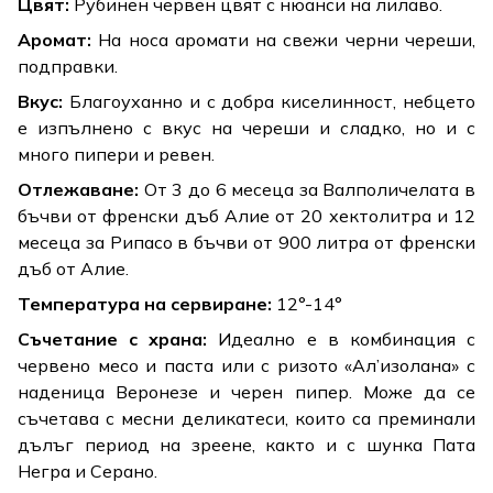
Цвят:
Рубинен червен цвят с нюанси на лилаво.
Аромат:
На носа аромати на свежи черни череши,
подправки.
Вкус:
Благоуханно и с добра киселинност, небцето
е изпълнено с вкус на череши и сладко, но и с
много пипери и ревен.
Отлежаване:
От 3 до 6 месеца за Валполичелата в
бъчви от френски дъб Алие от 20 хектолитра и 12
месеца за Рипасо в бъчви от 900 литра от френски
дъб от Алие.
Температура на сервиране:
12°-14°
Съчетание с храна:
Идеално е в комбинация с
червено месо и паста или с ризото «Ал’изолана» с
наденица Веронезе и черен пипер. Може да се
съчетава с месни деликатеси, които са преминали
дълъг период на зреене, както и с шунка Пата
Негра и Серано.