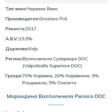
Тип вино
:
Червено Вино
Производител
:
Graziano Prà
Реколта
:
2017
A.B.V.
:
15,5%
Държава
:
Italy
Регион
:
Валполичела Супериоре DOC
(Valpolicella Superiore DOC)
Грозде
:
70% Корвина, 20% Корвиноне, 5%
Рондинела, 5% Озелета
Морандина Валполичела Рипасо DOC