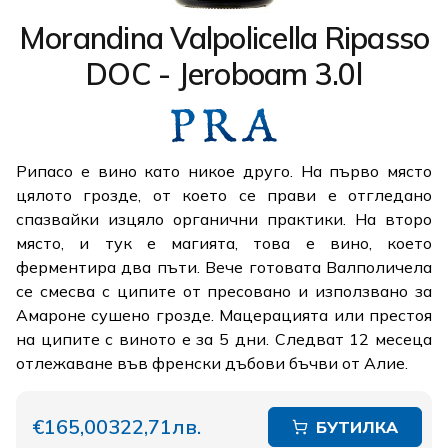
Morandina Valpolicella Ripasso
DOC - Jeroboam 3.0l
Рипасо е вино като никое друго. На първо място
цялото грозде, от което се прави е отгледано
спазвайки изцяло органични практики. На второ
място, и тук е магията, това е вино, което
ферментира два пъти. Вече готовата Валполичела
се смесва с ципите от пресовано и използвано за
Амароне сушено грозде. Мацерацията или престоя
на ципите с виното е за 5 дни. Следват 12 месеца
отлежаване във френски дъбови бъчви от Алие.
€165,00
322,71лв.
БУТИЛКА