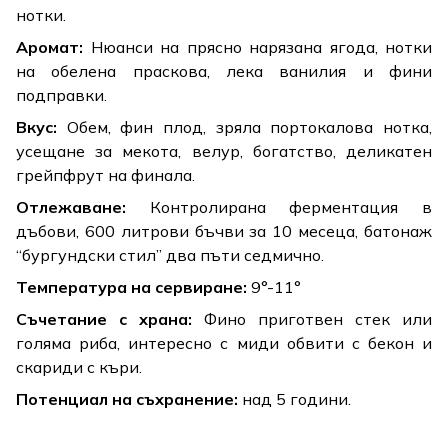
нотки.
Аромат:
Нюанси на прясно нарязана ягода, нотки
на обелена праскова, лека ванилия и фини
подправки.
Вкус:
Обем, фин плод, зряла портокалова нотка,
усещане за мекота, велур, богатство, деликатен
грейпфрут на финала.
Отлежаване:
Контролирана ферментация в
дъбови, 600 литрови бъчви за 10 месеца, батонаж
“бургундски стил” два пъти седмично.
Температура на сервиране:
9°-11°
Съчетание с храна:
Фино приготвен стек или
голяма риба, интересно с миди обвити с бекон и
скариди с къри.
Потенциал на съхранение:
над 5 години.