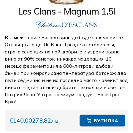
Les Clans - Magnum 1.5l
Възможно ли е Розово вино да бъде голямо вино?
Отговорът е да, Ле Клан! Грозде от стари лозя,
строга селекция на най-добрите и узрели зърна,
вино от 90% самоток, никаква мацерация, 10
месеца ферементация в 600-литрови дъбови
бъчви при конролирана температура, батонаж два
пъти седмично и не на последно място, човекът зад
виното – един от най-добрите технолози в света –
Патрик Леон. Ултра-премиум продукт, Розе Гран
Крю!
€140,00
273,82лв.
БУТИЛКА