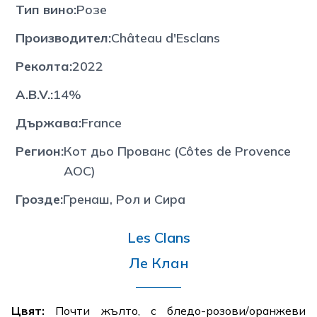
Тип вино
:
Розе
Производител
:
Château d'Esclans
Реколта
:
2022
A.B.V.
:
14%
Държава
:
France
Регион
:
Кот дьо Прованс (Côtes de Provence
AOC)
Грозде
:
Гренаш, Рол и Сира
Les Clans
Ле Клан
Цвят:
Почти жълто, с бледо-розови/оранжеви