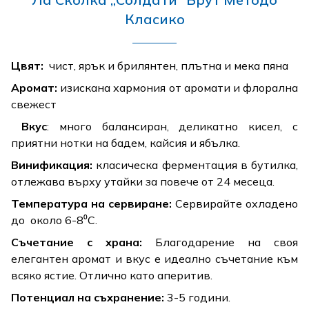
Класико
Цвят:
чист, ярък и брилянтен,
плътна и мека пяна
Аромат:
изискана хармония от аромати и флорална
свежест
Вкус
: много балансиран, деликатно кисел, с
приятни нотки на бадем, кайсия и ябълка.
Винификация:
класическа ферментация в бутилка,
отлежава върху утайки за повече от 24 месеца.
Температура на сервиране:
Сервирайте охладено
до около 6-8⁰C.
Съчетание с храна:
Благодарение на своя
елегантен аромат и вкус е идеално съчетание към
всяко ястие. Отлично като аперитив.
Потенциал на съхранение:
3-5 години.