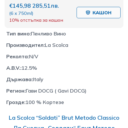
€145,98
285,51лв.
КАШОН
(
6 x 750ml
)
10%
отстъпка за кашон
Тип вино
:
Пенливо Вино
Производител
:
La Scolca
Реколта
:
N/V
A.B.V.
:
12.5%
Държава
:
Italy
Регион
:
Гави DOCG ( Gavi DOCG)
Грозде
:
100 % Кортезе
La Scolca “Soldati” Brut Metodo Classico
Ла Сколка „Солдати“ Брут Методо