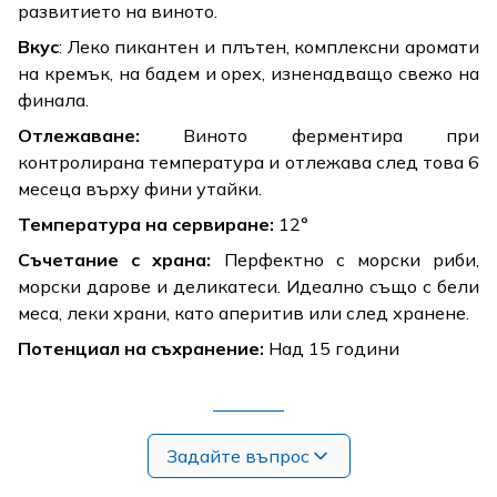
развитието на виното.
Вкус
: Леко пикантен и плътен, комплексни аромати
на кремък, на бадем и орех, изненадващо свежо на
финала.
Отлежаване:
Виното ферментира при
контролирана температура и отлежава след това 6
месеца върху фини утайки.
Температура на сервиране:
12°
Съчетание с храна:
Перфектно с морски риби,
морски дарове и деликатеси. Идеално също с бели
меса, леки храни, като аперитив или след хранене.
Потенциал на съхранение:
Над 15 години
Задайте въпрос