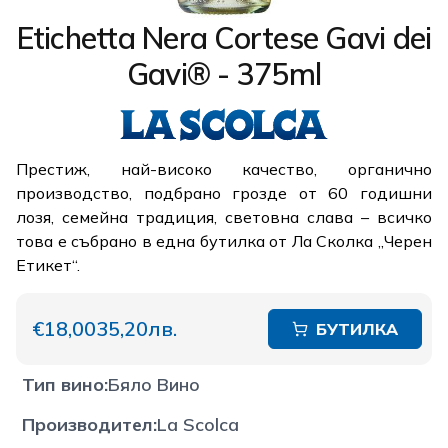
Etichetta Nera Cortese Gavi dei
Gavi® - 375ml
Престиж, най-високо качество, органично
производство, подбрано грозде от 60 годишни
лозя, семейна традиция, световна слава – всичко
това е събрано в една бутилка от Ла Сколка „Черен
Етикет“.
€18,00
35,20лв.
БУТИЛКА
Тип вино
:
Бяло Вино
Производител
:
La Scolca