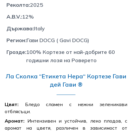
Реколта
:
2025
A.B.V.
:
12%
Държава
:
Italy
Регион
:
Гави DOCG ( Gavi DOCG)
Грозде
:
100% Кортезе от най-добрите 60
годишни лозя на Роверето
Ла Сколка “Етикета Нера“ Кортезе Гави
дей Гави ®
Цвят:
Бледо сламен с нежни зеленикави
отблясъци.
Аромат:
Интензивен и устойчив, леко плодов, с
аромат на цветя, различен в зависимост от