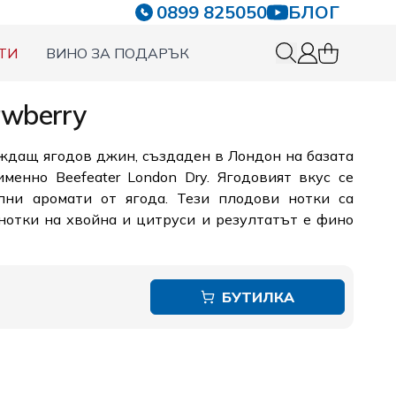
0899 825050
БЛОГ
ТИ
ВИНО ЗА ПОДАРЪК
0 items in c
Вход
awberry
ждащ ягодов джин, създаден в Лондон на базата
менно Beefeater London Dry. Ягодовият вкус се
лни аромати от ягода. Тези плодови нотки са
нотки на хвойна и цитруси и резултатът е фино
БУТИЛКА