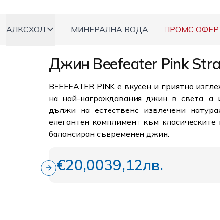
АЛКОХОЛ
МИНЕРАЛНА ВОДА
ПРОМО ОФЕР
Джин Beefeater Pink Str
BEEFEATER PINK e вкусен и приятно изгле
на най-награждавания джин в света, а и
дължи на естествено извлечени натура
елегантен комплимент към класическите 
балансиран съвременен джин.
€20,00
39,12лв.
Next slide