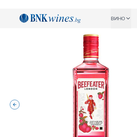
BNKWines.bg
ВИНО
Previous slide