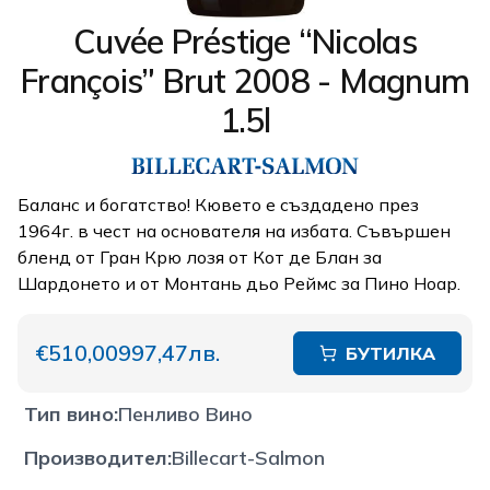
Cuvée Préstige “Nicolas
François” Brut 2008 - Magnum
1.5l
Баланс и богатство! Кювето е създадено през
1964г. в чест на основателя на избата. Съвършен
бленд от Гран Крю лозя от Кот де Блан за
Шардонето и от Монтань дьо Реймс за Пино Ноар.
€510,00
997,47лв.
БУТИЛКА
Тип вино
:
Пенливо Вино
Производител
:
Billecart-Salmon