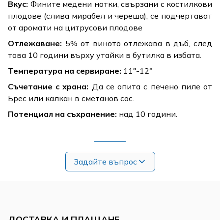
Вкус:
Фините медени нотки, свързани с костилкови
плодове (слива мирабел и череша), се подчертават
от аромати на цитрусови плодове
Отлежаване:
5% от виното отлежава в дъб, след
това 10 години върху утайки в бутилка в избата.
Температура на сервиране:
11°-12°
Съчетание с храна:
Да се опита с печено пиле от
Брес или калкан в сметанов сос.
Потенциал на съхранение:
над 10 години.
Задайте въпрос
ДОСТАВКА И ПЛАЩАНЕ