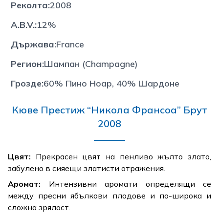
Реколта
:
2008
A.B.V.
:
12%
Държава
:
France
Регион
:
Шампан (Champagne)
Грозде
:
60% Пино Ноар, 40% Шардоне
Кюве Престиж “Никола Франсоа” Брут
2008
Цвят:
Прекрасен цвят на пенливо жълто злато,
забулено в сияещи златисти отражения.
Аромат:
Интензивни аромати определящи се
между пресни ябълкови плодове и по-широка и
сложна зрялост.