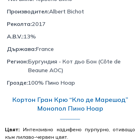
Производител
:
Albert Bichot
Реколта
:
2017
A.B.V.
:
13%
Държава
:
France
Регион
:
Бургундия - Кот дьо Бон (Côte de
Beaune AOC)
Грозде
:
100% Пино Ноар
Кортон Гран Крю “Кло де Марешод”
Монопол Пино Ноар
Цвят:
Интензивно кадифено пурпурно, отиващо
към лилаво-червен цвят.