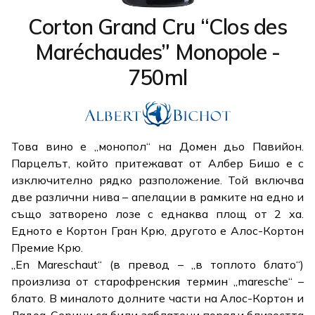
Corton Grand Cru “Clos des
Maréchaudes” Monopole -
750ml
Това вино е „монопол“ на Домен дьо Павийон.
Парцелът, който притежават от Албер Бишо е с
изключително рядко разположение. Той включва
две различни нива – апелации в рамките на едно и
също затворено лозе с еднаква площ от 2 ха.
Едното е Кортон Гран Крю, другото е Алос-Кортон
Премие Крю.
„En Mareschaut“ (в превод – „в топлото блато“)
произлиза от старофренския термин „maresche“ –
блато. В миналото долните части на Алос-Кортон и