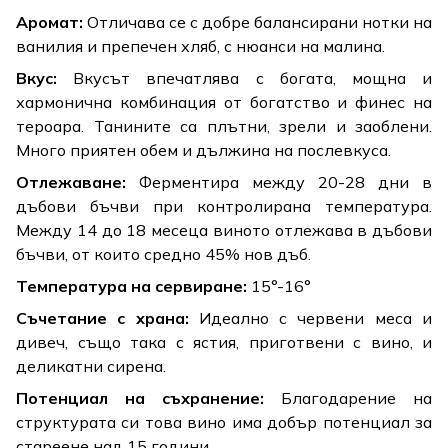
Аромат:
Отличава се с добре балансирани нотки на
ванилия и препечен хляб, с нюанси на малина.
Вкус:
Вкусът впечатлява с богата, мощна и
хармонична комбинация от богатство и финес на
тероара. Танините са плътни, зрели и заоблени.
Много приятен обем и дължина на послевкуса.
Отлежаване:
Ферментира между 20-28 дни в
дъбови бъчви при контролирана температура.
Между 14 до 18 месеца виното отлежава в дъбови
бъчви, от които средно 45% нов дъб.
Температура на сервиране:
15°-16°
Съчетание с храна:
Идеално с червени меса и
дивеч, също така с ястия, приготвени с вино, и
деликатни сирена.
Потенциал на съхранение:
Благодарение на
структурата си това вино има добър потенциал за
стареене над 15 години.