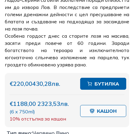
Ладоа-Серини са били заблатени поради близостта
им до извора Лов. В последствие са предприети
големи дренажни дейности с цел пресушаване на
блатата и създаване на подходяща за засаждане
на лозя почва.
Особена гордост днес са старите лозя на масива,
засяти преди повече от 60 години. Заради
богатството на тероара и изключителното
югоизточно слънчево изложение на парцела, тук
гроздето обикновено узрява рано.
€220,00
430,28лв.
БУТИЛКА
€1188,00
2323,53лв.
КАШОН
(
6 x 750ml
)
10%
отстъпка за кашон
Тип вино
:
Червено Вино