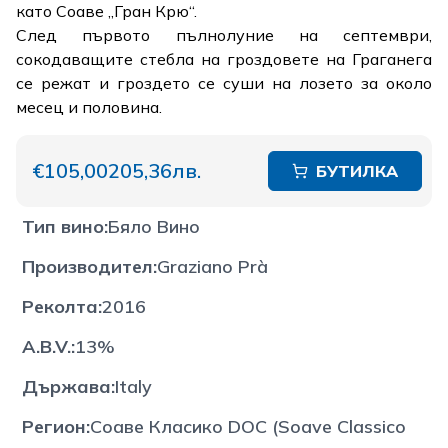
като Соаве „Гран Крю“.
След първото пълнолуние на септември,
сокодаващите стебла на гроздовете на Граганега
се режат и гроздето се суши на лозето за около
месец и половина.
€105,00
205,36лв.
БУТИЛКА
Тип вино
:
Бяло Вино
Производител
:
Graziano Prà
Реколта
:
2016
A.B.V.
:
13%
Държава
:
Italy
Регион
:
Соаве Класико DOC (Soave Classico