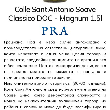
Colle Sant’Antonio Soave
Classico DOC - Magnum 1.5l
Грациано Пра е изба силно ангажирана с
производството на естествени „натурални“ вина,
които изразяват в една чаша целия тероар и
реколтата, следвайки принципите на органичното
и био земеделие. Целта е винопроизводство, което
не следва модата на момента, а напълно е
подчинено на природните закони.
Изключително вино от стари лозя (30-60 годишни).
Коле Сант‘Антонио е сред най-големите имена на
Соаве. Вино, което демонстрира сложността и
моща на изключителния вулканичен тероар на
района и спокойно може да бъде класифицирано