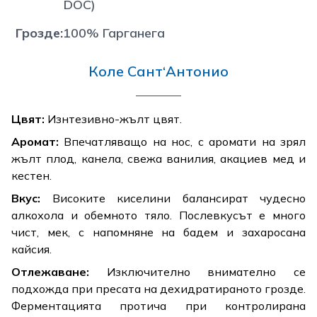
DOC)
Грозде
:
100% Гарганега
Коле Сант‘Антонио
Цвят:
Изнтезивно-жълт цвят.
Аромат:
Впечатляващо на нос, с аромати на зрял
жълт плод, канела, свежа ванилия, акациев мед и
кестен.
Вкус:
Високите киселини балансират чудесно
алкохола и обемното тяло. Послевкусът е много
чист, мек, с напомняне на бадем и захаросана
кайсия.
Отлежаване:
Изключително внимателно се
подхожда при пресата на дехидратираното грозде.
Ферментацията протича при контролирана