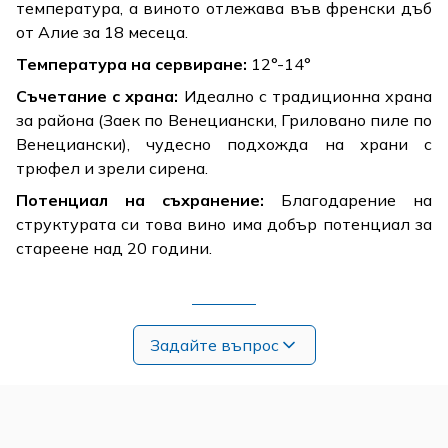
температура, а виното отлежава във френски дъб
от Алие за 18 месеца.
Температура на сервиране:
12°-14°
Съчетание с храна:
Идеално с традиционна храна
за района (Заек по Венециански, Гриловано пиле по
Венециански), чудесно подхожда на храни с
трюфел и зрели сирена.
Потенциал на съхранение:
Благодарение на
структурата си това вино има добър потенциал за
стареене над 20 години.
Задайте въпрос