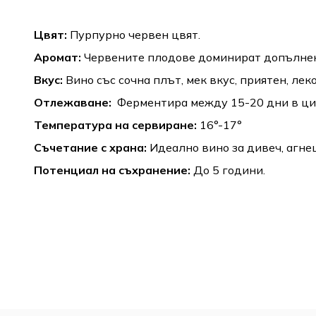
Цвят:
Пурпурно червен цвят.
Аромат:
Червените плодове доминират допълнени
Вкус:
Вино със сочна плът, мек вкус, приятен, лек
Отлежаване:
Ферментира между 15-20 дни в ци
Температура на сервиране:
16°-17°
Съчетание с храна:
Идеално вино за дивеч, агнеш
Потенциал на съхранение:
До 5 години.