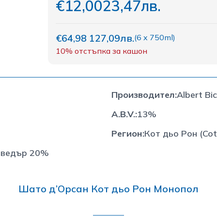
€12,00
23,47лв.
€64,98
127,09лв.
(
6 x 750ml
)
10%
отстъпка за кашон
Производител
:
Albert Bi
A.B.V.
:
13%
Регион
:
Кот дьо Рон (Co
рведър 20%
Шато д’Орсан Кот дьо Рон Монопол