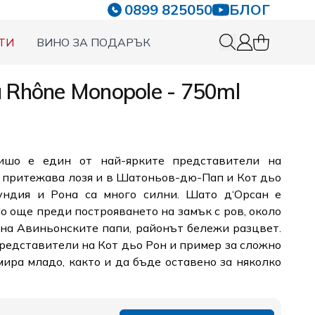
0899 825050
БЛОГ
ТИ
ВИНО ЗА ПОДАРЪК
0 items in c
Вход
u Rhône Monopole - 750ml
ишо е един от най-ярките представители на
а притежава лозя и в Шатоньов-дю-Пап и Кот дьо
ундия и Рона са много силни. Шато д‘Орсан е
Но още преди построяването на замък с ров, около
 на Авиньонските папи, районът бележи разцвет.
редставители на Кот дьо Рон и пример за сложно
мира младо, както и да бъде оставено за няколко