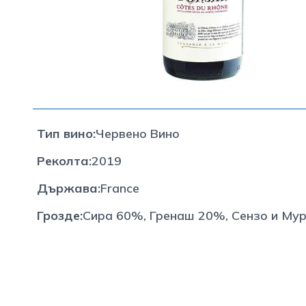
Тип вино
:
Червено Вино
Реколта
:
2019
Държава
:
France
Грозде
:
Сира 60%, Гренаш 20%, Сензо и Му