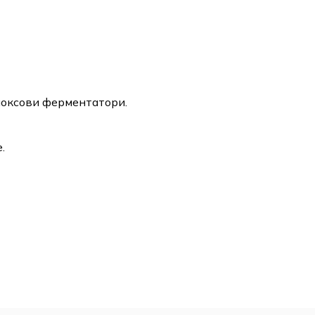
ноксови ферментатори.
.