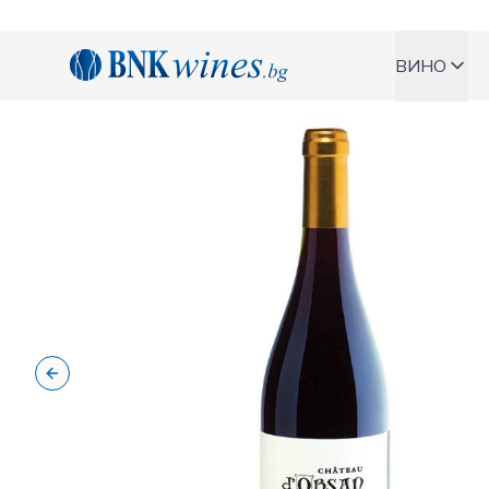
BNKWines.bg
ВИНО
Previous slide