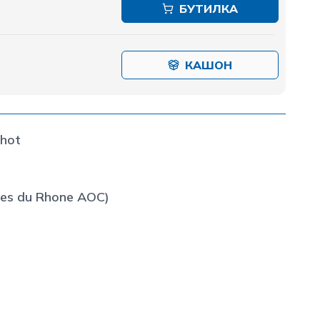
БУТИЛКА
КАШОН
chot
tes du Rhone АОС)