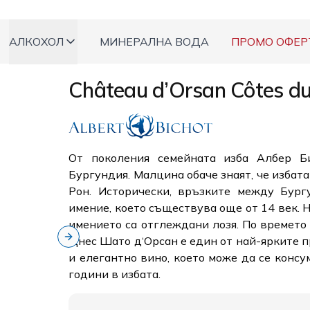
АЛКОХОЛ
МИНЕРАЛНА ВОДА
ПРОМО ОФЕР
Château d’Orsan Côtes d
От поколения семейната изба Албер Б
Бургундия. Малцина обаче знаят, че избат
Рон. Исторически, връзките между Бург
имение, което съществува още от 14 век. 
имението са отглеждани лозя. По времето
Днес Шато д‘Орсан е един от най-ярките п
Next slide
и елегантно вино, което може да се консу
години в избата.