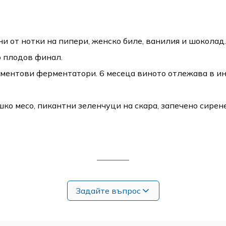
 от нотки на пипери, женско биле, ванилия и шоколад.
о плодов финал.
ментови ферментатори. 6 месеца виното отлежава в и
ко месо, пикантни зеленчуци на скара, запечено сирене
Задайте въпрос