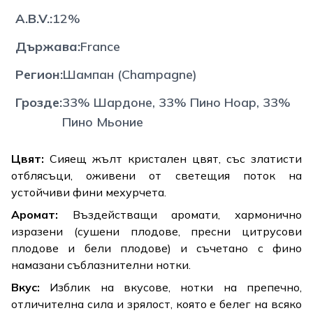
A.B.V.
:
12%
Държава
:
France
Регион
:
Шампан (Champagne)
Грозде
:
33% Шардоне, 33% Пино Ноар, 33%
Пино Мьоние
Цвят:
Сияещ жълт кристален цвят, със златисти
отблясъци, оживени от светещия поток на
устойчиви фини мехурчета.
Аромат:
Въздействащи аромати, хармонично
изразени (сушени плодове, пресни цитрусови
плодове и бели плодове) и съчетано с фино
намазани съблазнителни нотки.
Вкус:
Изблик на вкусове, нотки на препечно,
отличителна сила и зрялост, която е белег на всяко