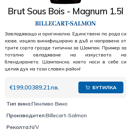
Brut Sous Bois - Magnum 1.5l
Завладяващо и оригинално. Единствено по рода си
кюве, изцяло винифицирано в дъб и направено от
трите сорта грозде типични за Шампан. Пример за
тотално овладяване на изкуството на
блендирането. Шампанско, което носи в себе си
целия дух на този славен район!
€199,00
389,21лв.
БУТИЛКА
Тип вино
:
Пенливо Вино
Производител
:
Billecart-Salmon
Реколта
:
N/V