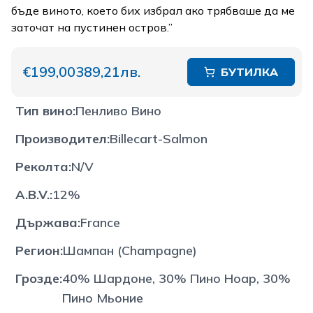
бъде виното, което бих избрал ако трябваше да ме
заточат на пустинен остров.”
€199,00
389,21лв.
БУТИЛКА
Тип вино
:
Пенливо Вино
Производител
:
Billecart-Salmon
Реколта
:
N/V
A.B.V.
:
12%
Държава
:
France
Регион
:
Шампан (Champagne)
Грозде
:
40% Шардоне, 30% Пино Ноар, 30%
Пино Мьоние