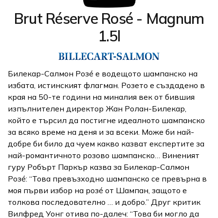
Brut Réserve Rosé - Magnum
1.5l
Билекар-Салмон Розé е водещото шампанско на
избата, истинският флагман. Розето е създадено в
края на 50-те години на миналия век от бившия
изпълнителен директор Жан Ролан-Билекар,
който е търсил да постигне идеалното шампанско
за всяко време на деня и за всеки. Може би най-
добре би било да чуем какво казват експертите за
най-романтичното розово шампанско… Виненият
гуру Робърт Паркър казва за Билекар-Салмон
Розé: “Това превъзходно шампанско се превърна в
моя първи избор на розé от Шампан, защото е
толкова последователно … и добро.” Друг критик
Вилфред Уонг отива по-далеч: “Това би могло да