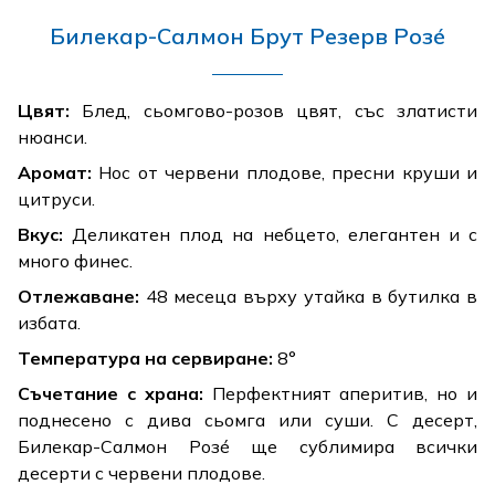
Билекар-Салмон Брут Резерв Розé
Цвят:
Блед, сьомгово-розов цвят, със златисти
нюанси.
Аромат:
Нос от червени плодове, пресни круши и
цитруси.
Вкус:
Деликатен плод на небцето, елегантен и с
много финес.
Отлежаване:
48 месеца върху утайка в бутилка в
избата.
Температура на сервиране:
8°
Съчетание с храна:
Перфектният аперитив, но и
поднесено с дива сьомга или суши. С десерт,
Билекар-Салмон Розé ще сублимира всички
десерти с червени плодове.