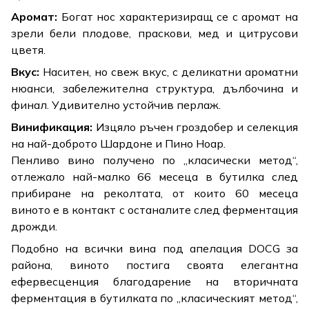
Аромат:
Богат нос характеризиращ се с аромат на
зрели бели плодове, праскови, мед и цитрусови
цветя.
Вкус:
Наситен, но свеж вкус, с деликатни ароматни
нюанси, забележителна структура, дълбочина и
финал. Удивително устойчив перлаж.
Винификация:
Изцяло ръчен гроздобер и селекция
на най-доброто Шардоне и Пино Ноар.
Пенливо вино получено по „класически метод“,
отлежало най-малко 66 месеца в бутилка след
прибиране на реколтата, от които 60 месеца
виното е в контакт с останалите след ферментация
дрожди.
Подобно на всички вина под апелация DOCG за
района, виното постига своята елегантна
ефервесценция благодарение на вторичната
ферментация в бутилката по „класическият метод“,