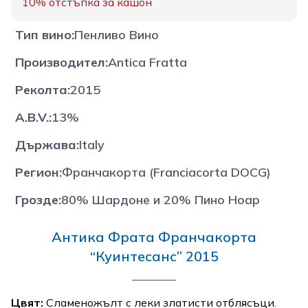
10%
отстъпка за кашон
Тип вино
:
Пенливо Вино
Производител
:
Antica Fratta
Реколта
:
2015
A.B.V.
:
13%
Държава
:
Italy
Регион
:
Франчакорта (Franciacorta DOCG)
Грозде
:
80% Шардоне и 20% Пино Ноар
Антика Фрата Франчакорта
“Куинтесанс” 2015
Цвят:
Сламеножълт с леки златисти отблясъци.