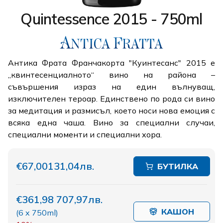
Quintessence 2015 - 750ml
Антика Фрата Франчакорта "Куинтесанс" 2015 е
„квинтесенциалното“ вино на района –
съвършения израз на един вълнуващ,
изключителен тероар. Единствено по рода си вино
за медитация и размисъл, което носи нова емоция с
всяка една чаша. Вино за специални случаи,
специални моменти и специални хора.
€67,00
131,04лв.
БУТИЛКА
€361,98
707,97лв.
КАШОН
(
6 x 750ml
)