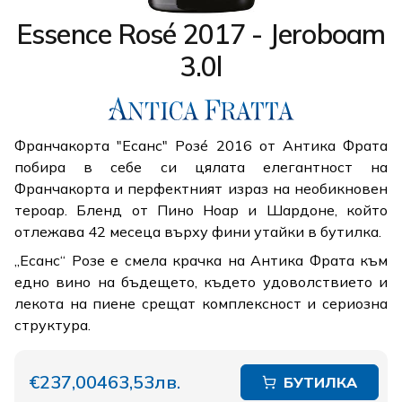
Essence Rosé 2017 - Jeroboam
3.0l
Франчакорта "Есанс" Розé 2016 от Антика Фрата
побира в себе си цялата елегантност на
Франчакорта и перфектният израз на необикновен
тероар. Бленд от Пино Ноар и Шардоне, който
отлежава 42 месеца върху фини утайки в бутилка.
„Есанс“ Розе е смела крачка на Антика Фрата към
едно вино на бъдещето, където удоволствието и
лекота на пиене срещат комплексност и сериозна
структура.
€237,00
463,53лв.
БУТИЛКА