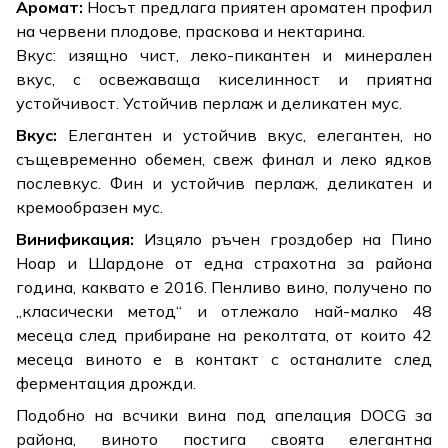
Аромат:
Носът предлага приятен ароматен профил
на червени плодове, праскова и нектарина.
Вкус: изящно чист, леко-пикантен и минерален
вкус, с освежаваща киселинност и приятна
устойчивост. Устойчив перлаж и деликатен мус.
Вкус:
Елегантен и устойчив вкус, елегантен, но
същевременно обемен, свеж финал и леко ядков
послевкус. Фин и устойчив перлаж, деликатен и
кремообразен мус.
Винификация:
Изцяло ръчен гроздобер на Пино
Ноар и Шардоне от една страхотна за района
година, каквато е 2016. Пенливо вино, получено по
„класически метод“ и отлежало най-малко 48
месеца след прибиране на реколтата, от които 42
месеца виното е в контакт с останалите след
ферментация дрожди.
Подобно на всчики вина под апелация DOCG за
района, виното постига своята елегантна